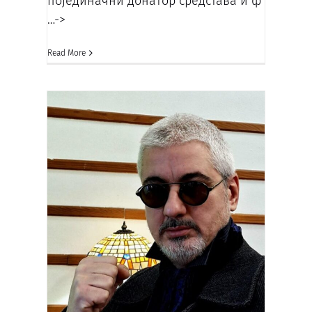
појединачни донатор средстава и ф
…->
Read More