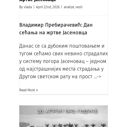
By
vlada
|
April 22nd, 2026
|
analize
,
vesti
Владимир Пребирачевић: Дан
сећања на жртве Јасеновца
Данас се са дубоким поштовањем и
тугом сећамо свих невино страдалих
у систему логора Јасеновац – једном
од најстрашнијих места страдања у
Другом светском рату на прост
…->
Read More