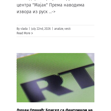
центра "Мајак" Према наводима
извора из руск
...->
By
vlada
|
July 22nd, 2026
|
analize
,
vesti
Read More
Душан Опачић: Брисел са фантомком на