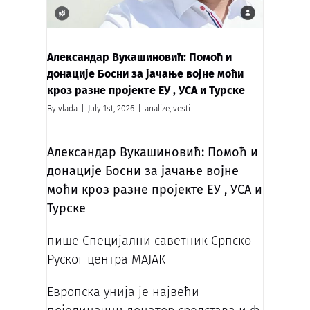
Александар Вукашиновић: Помоћ и
донације Босни за јачање војне моћи
кроз разне пројекте ЕУ , УСА и Турске
By
vlada
|
July 1st, 2026
|
analize
,
vesti
Александар Вукашиновић: Помоћ и
донације Босни за јачање војне
моћи кроз разне пројекте ЕУ , УСА и
Турске
пише Специјални саветник Српско
Руског центра МАЈАК
Европска унија је највећи