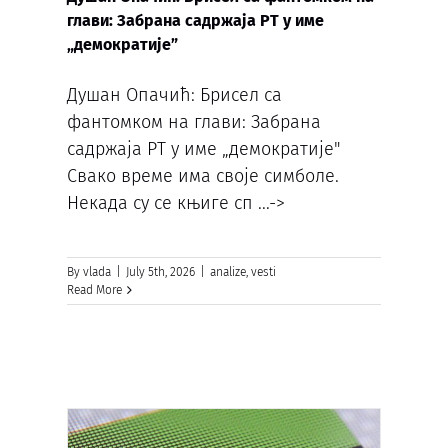
глави: Забрана садржаја РТ у име
„демократије”
Душан Опачић: Брисел са
фантомком на глави: Забрана
садржаја РТ у име „демократије"
Свако време има своје симболе.
Некада су се књиге сп
...->
By
vlada
|
July 5th, 2026
|
analize
,
vesti
Read More