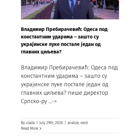
Владимир Пребирачевић: Одеса под
константним ударима – зашто су
украјинске луке постале један од
главних циљева?
Владимир Пребирачевић: Одеса под
константним ударима – зашто су
украјинске луке постале један од
главних циљева? пише директор
Српско-ру
...->
By
vlada
|
July 29th, 2026
|
analize
,
vesti
Read More