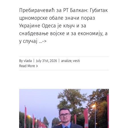
Пребирачевић за РТ Балкан: Губитак
црноморске обале значи пораз
Украјине Одеса је кључ и за
снабдевање војске и за економију, а
у случај
...->
By
vlada
|
July 31st, 2026
|
analize
,
vesti
Read More