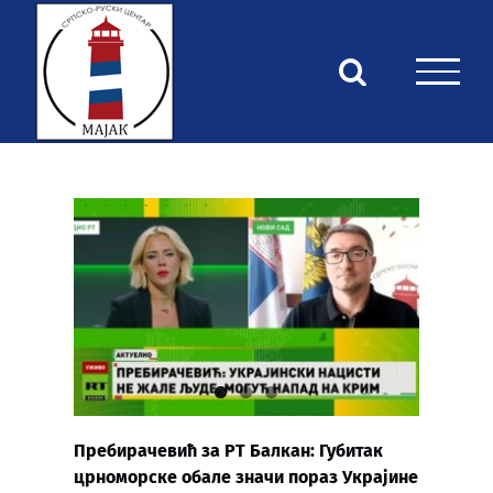
Skip
to
content
Пребирачевић за РТ Балкан: Губитак
црноморске обале значи пораз Украјине