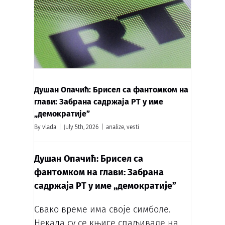
Душан Опачић: Брисел са фантомком на
глави: Забрана садржаја РТ у име
„демократије”
By
vlada
|
July 5th, 2026
|
analize
,
vesti
Душан Опачић: Брисел са
фантомком на глави: Забрана
садржаја РТ у име „демократије”
Свако време има своје симболе.
Некада су се књиге спаљивале на