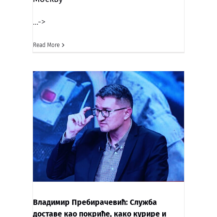
…->
Read More
Владимир Пребирачевић: Служба
доставе као пoкриће, како курире и