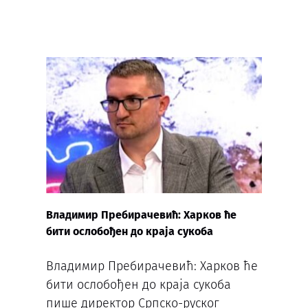
Владимир Пребирачевић: Харков ће
бити ослобођен до краја сукоба
Владимир Пребирачевић: Харков ће
бити ослобођен до краја сукоба
пише директор Српско-руског