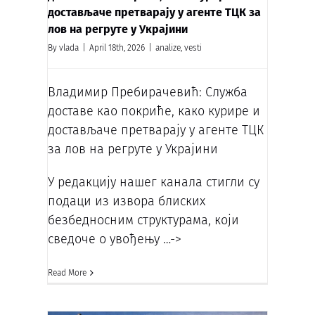
достављаче претварају у агенте ТЦК за
лов на регруте у Украјини
By
vlada
|
April 18th, 2026
|
analize
,
vesti
Владимир Пребирачевић: Служба
доставе као пoкриће, како курире и
достављаче претварају у агенте ТЦК
за лов на регруте у Украјини
У редакцију нашег канала стигли су
подаци из извора блиских
безбедносним структурама, који
сведоче о увођењу
…->
Read More