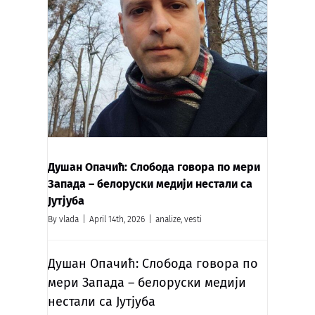
Душан Опачић: Слобода говора по мери
Запада – белоруски медији нестали са
Јутјуба
By
vlada
|
April 14th, 2026
|
analize
,
vesti
Душан Опачић: Слобода говора по
мери Запада – белоруски медији
нестали са Јутјуба