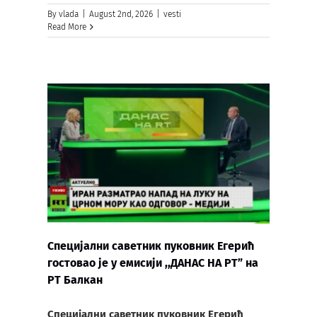
By
vlada
|
August 2nd, 2026
|
vesti
Read More
Специјални саветник пуковник Егерић
гостовао је у емисији ,,ДАНАС НА РТ” на
РТ Балкан
Специјални саветник пуковник Егерић