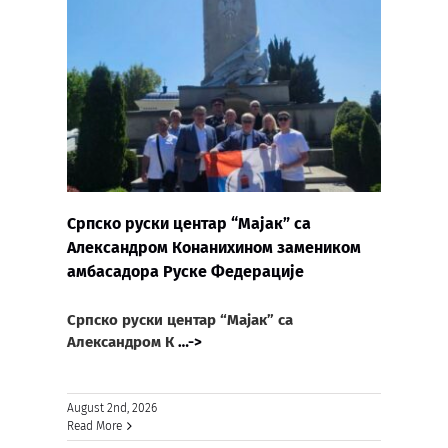
Српско руски центар “Мајак” са
Александром Конанихином замеником
амбасадора Руске Федерације
Српско руски центар “Мајак” са
Александром К
…->
August 2nd, 2026
Read More