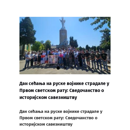
Дан сећања на руске војнике страдале у
Првом светском рату: Сведочанство о
историјском савезништву
Дан сећања на руске војнике страдале у
Првом светском рату: Сведочанство о
историјском савезништву