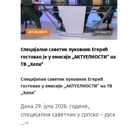
Специјални саветик пуковник Егерић
гостовао је у емисији ,,АКТУЕЛНОСТИ” на
ТВ ,,Хепи”
Специјални саветик пуковник Егерић
гостовао у емисији ,,АКТУЕЛНОСТИ” на ТВ
,,Хепи”
Дана 29. јула 2026. године,,
специјални саветник у српско – руск
…->