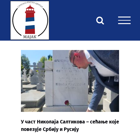
Skip
to
content
У част Николаја Салтикова – сећање које
повезује Србију и Русију