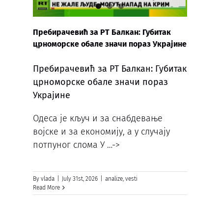
Пребирачевић за РТ Балкан: Губитак
црноморске обале значи пораз Украјине
Пребирачевић за РТ Балкан: Губитак
црноморске обале значи пораз
Украјине
Одеса је кључ и за снабдевање
војске и за економију, а у случају
потпуног слома У
…->
By
vlada
|
July 31st, 2026
|
analize
,
vesti
Read More