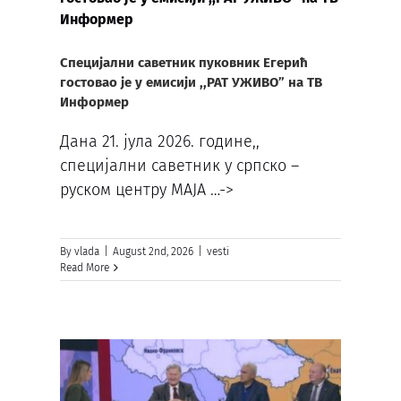
Информер
Специјални саветник пуковник Егерић
гостовао је у емисији ,,РАТ УЖИВО” на ТВ
Информер
Дана 21. јула 2026. године,,
специјални саветник у српско –
руском центру МАЈА
…->
By
vlada
|
August 2nd, 2026
|
vesti
Read More