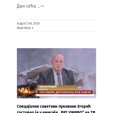
Дан сећа
…->
August 2nd, 2026
Read More
Специјални саветник пуковник Егерић
гостовао је у емисији ,,РАТ УЖИВО” на ТВ