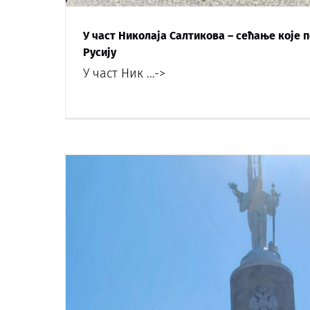
У част Николаја Салтикова – сећање које п
Русију
У част Ник
...->