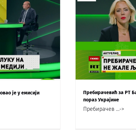
Пребирачевић за РТ Б
овао је у емисији
пораз Украјине
Пребирачев
...->