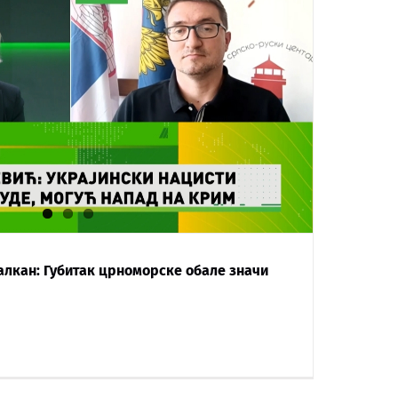
алкан: Губитак црноморске обале значи