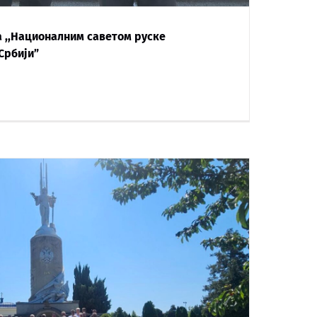
 ,,Националним саветом руске
Србији”