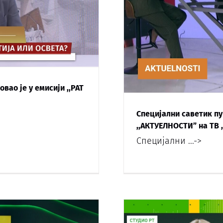
вао је у емисији ,,РАТ
Специјални саветик пу
,,АКТУЕЛНОСТИ” на ТВ ,
Специјални
...->