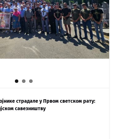
ојнике страдале у Првом светском рату:
ијском савезништву