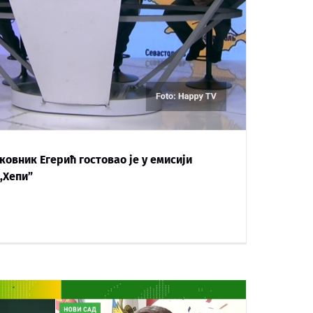
ковник Егерић гостовао је у емисији
,Хепи”