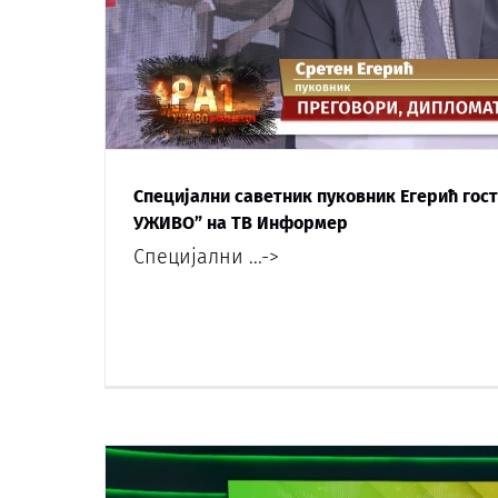
Специјални саветник пуковник Егерић госто
УЖИВО” на ТВ Информер
Специјални
...->