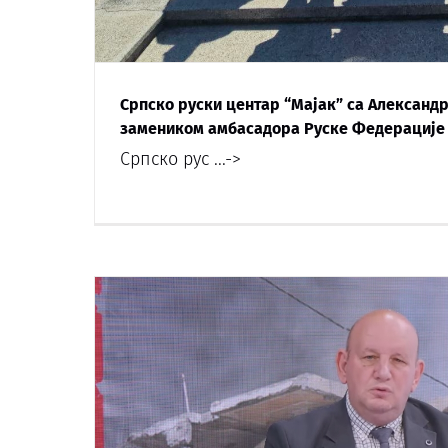
Српско руски центар “Мајак” са Алексан
замеником амбасадора Руске Федерације
Српско рус
...->