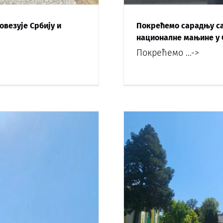
овезује Србију и
Покрећемо сарадњу са
националне мањине у 
Покрећемо
...->