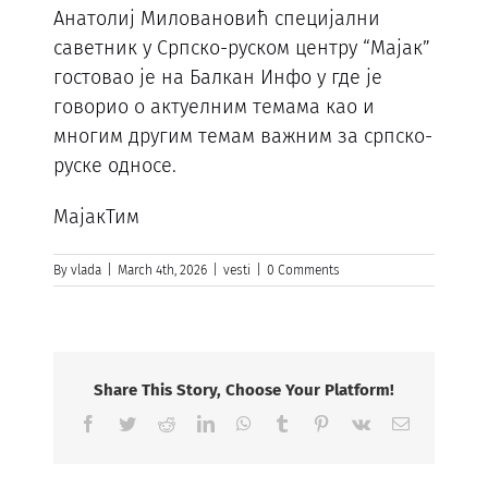
Анатолиј Миловановић специјални
саветник у Српско-руском центру “Мајак”
гостовао је на Балкан Инфо у где је
говорио о актуелним темама као и
многим другим темам важним за српско-
руске односе.
МајакТим
By
vlada
|
March 4th, 2026
|
vesti
|
0 Comments
Share This Story, Choose Your Platform!
Facebook
Twitter
Reddit
LinkedIn
WhatsApp
Tumblr
Pinterest
Vk
Email