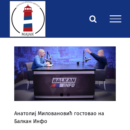
Skip
to
content
View
Larger
Image
Анатолиј Миловановић гостовао на
Балкан Инфо