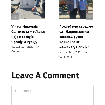
У част Николаја
Покрећемо сарадњу
Салтикова – сећање
са ,,Националним
које повезује
саветом руске
Србију и Русију
националне
мањине у Србији”
August 2nd, 2026
|
0
Comments
August 2nd, 2026
|
0
Comments
Leave A Comment
Comment