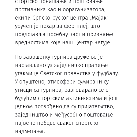
спортско понашање и поштовање
противника као и оораганизатора,
екипи Српско-руског центра „Мајак“
уручен је пехар за фер-плеј, што
представља посебну част и признање
вредностима које наш Центар негује.
По завршетку турнира дружење је
настављено уз заједничко праћење
утакмице Светског првенства у фудбалу.
У опуштеној атмосфери сумирани су
утисци са турнира, разговарало се о
будућим спортским активностима и још
једном потврђено да су пријатељство,
заједништво и међусобно поштовање
највеће победе сваког спортског
надметања.