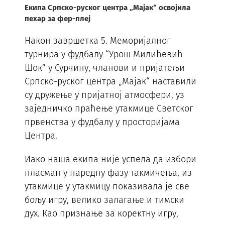
Екипа Српско-руског центра „Мајак“ освојила
пехар за фер-плеј
Након завршетка 5. Меморијалног
турнира у фудбалу “Урош Милићевић
Шок” у Сурчину, чланови и пријатељи
Српско-руског центра „Мајак“ наставили
су дружење у пријатној атмосфери, уз
заједничко праћење утакмице Светског
првенства у фудбалу у просторијама
Центра.
Иако наша екипа није успела да избори
пласман у наредну фазу такмичења, из
утакмице у утакмицу показивала је све
бољу игру, велико залагање и тимски
дух. Као признање за коректну игру,