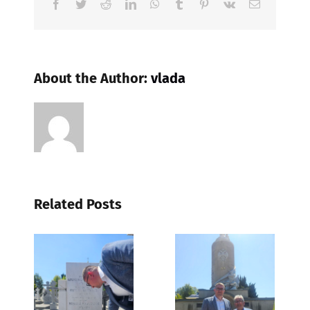
Facebook
Twitter
Reddit
LinkedIn
WhatsApp
Tumblr
Pinterest
Vk
Email
About the Author:
vlada
Related Posts