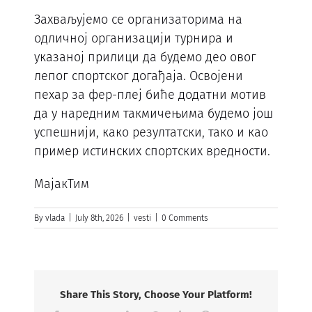
Захваљујемо се организаторима на
одличној организацији турнира и
указаној прилици да будемо део овог
лепог спортског догађаја. Освојени
пехар за фер-плеј биће додатни мотив
да у наредним такмичењима будемо још
успешнији, како резултатски, тако и као
пример истинских спортских вредности.
МајакТим
By
vlada
|
July 8th, 2026
|
vesti
|
0 Comments
Share This Story, Choose Your Platform!