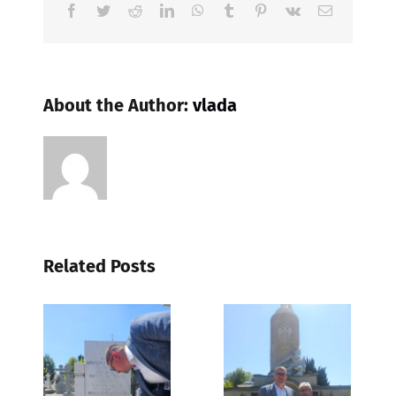
Facebook
Twitter
Reddit
LinkedIn
WhatsApp
Tumblr
Pinterest
Vk
Email
About the Author:
vlada
Related Posts