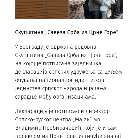
Скупштина „Савеза Срба из Црне Горе”
У Београду је одржана редовна
Скупштина „Савеза Срба из Црне Горе”,
на којој је потписана заједничка
декларација српских удружења са циљем
очувања националног идентитета,
јединства српског народа и јачања
сарадње међу организацијама.
Декларацију је потписао и директор
Српско-руског центра „Мајак” мр
Владимир Пребирачевић, који је и сам
пореклом из Црне Горе, истичући значај