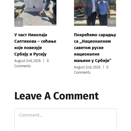
У част Николаја
Покрећемо сарадњу
Салтикова – сећање
са ,,Националним
које повезује
саветом руске
Србију и Русију
националне
мањине у Србији”
August 2nd, 2026
|
0
Comments
August 2nd, 2026
|
0
Comments
Leave A Comment
Comment