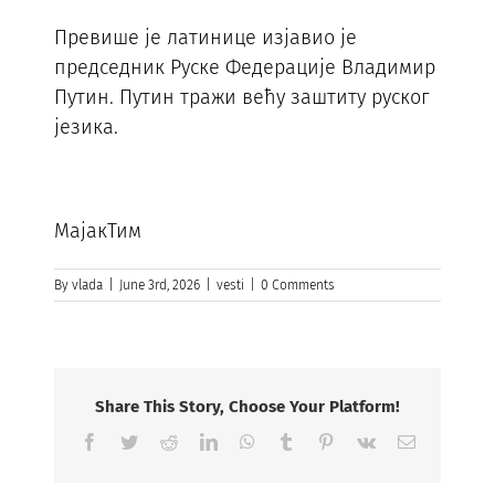
Превише је латинице изјавио је
председник Руске Федерације Владимир
Путин. Путин тражи већу заштиту руског
језика.
МајакТим
By
vlada
|
June 3rd, 2026
|
vesti
|
0 Comments
Share This Story, Choose Your Platform!
Facebook
Twitter
Reddit
LinkedIn
WhatsApp
Tumblr
Pinterest
Vk
Email