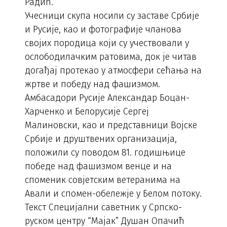
Радић.
Учесници скупа носили су заставе Србије
и Русије, као и фотографије чланова
својих породица који су учествовали у
ослободилачким ратовима, док је читав
догађај протекао у атмосфери сећања на
жртве и победу над фашизмом.
Амбасадори Русије Александар Боцан-
Харченко и Белорусије Сергеј
Малиновски, као и представници Војске
Србије и друштвених организација,
положили су поводом 81. годишњице
победе над фашизмом венце и на
споменик совјетским ветеранима на
Авали и спомен-обележје у Белом потоку.
Текст Специјални саветник у Српско-
руском центру “Мајак” Душан Опачић