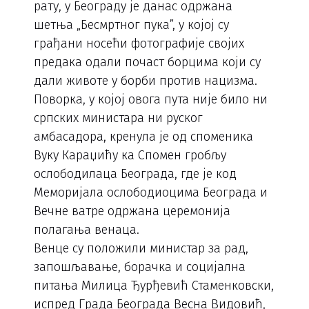
рату, у Београду је данас одржана
шетња „Бесмртног пука”, у којој су
грађани носећи фотографије својих
предака одали почаст борцима који су
дали животе у борби против нацизма.
Поворка, у којој овога пута није било ни
српских министара ни руског
амбасадора, кренула је од споменика
Вуку Караџићу ка Спомен гробљу
ослободилаца Београда, где је код
Меморијала ослободиоцима Београда и
Вечне ватре одржана церемонија
полагања венаца.
Венце су положили министар за рад,
запошљавање, борачка и социјална
питања Милица Ђурђевић Стаменковски,
испред Града Београда Весна Видовић,