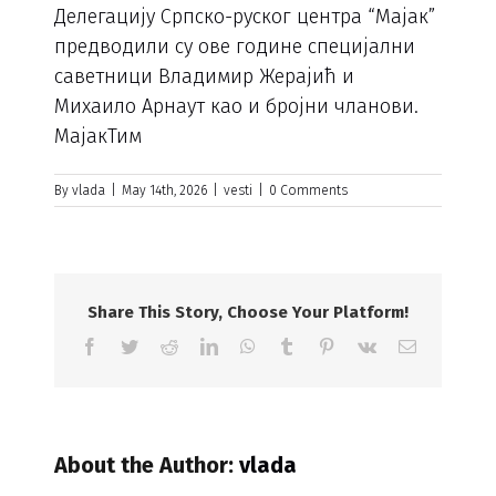
Делегацију Српско-руског центра “Мајак”
предводили су ове године специјални
саветници Владимир Жерајић и
Михаило Арнаут као и бројни чланови.
МајакТим
By
vlada
|
May 14th, 2026
|
vesti
|
0 Comments
Share This Story, Choose Your Platform!
Facebook
Twitter
Reddit
LinkedIn
WhatsApp
Tumblr
Pinterest
Vk
Email
About the Author:
vlada