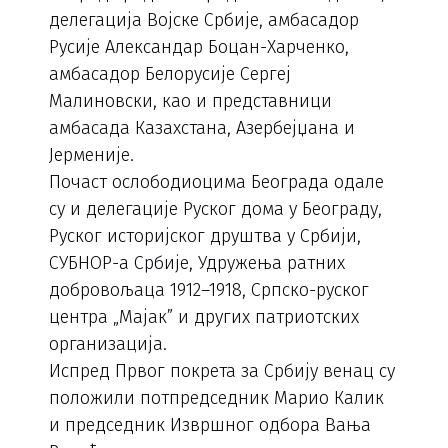
делегација Војске Србије, амбасадор
Русије Александар Боцан-Харченко,
амбасадор Белорусије Сергеј
Малиновски, као и представници
амбасада Казахстана, Азербејџана и
Јерменије.
Почаст ослободиоцима Београда одале
су и делегације Руског дома у Београду,
Руског историјског друштва у Србији,
СУБНОР-а Србије, Удружења ратних
добровољаца 1912–1918, Српско-руског
центра „Мајак” и других патриотских
организација.
Испред Првог покрета за Србију венац су
положили потпредседник Марио Калик
и председник Извршног одбора Вања