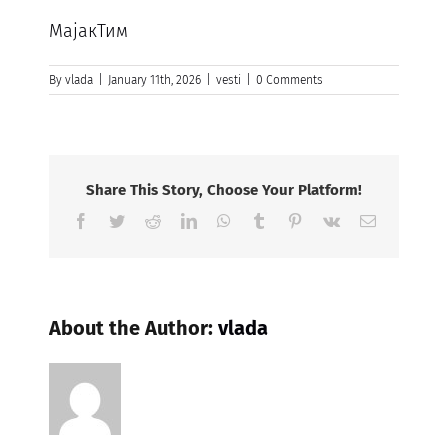
МајакТим
By
vlada
|
January 11th, 2026
|
vesti
|
0 Comments
Share This Story, Choose Your Platform!
Facebook
Twitter
Reddit
LinkedIn
WhatsApp
Tumblr
Pinterest
Vk
Email
About the Author:
vlada