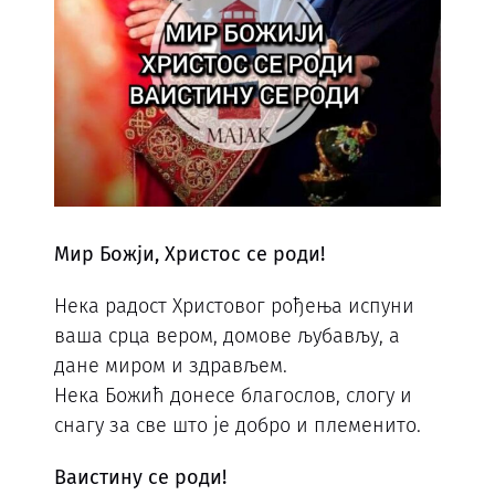
Мир Божји, Христос се роди!
Нека радост Христовог рођења испуни
ваша срца вером, домове љубављу, а
дане миром и здрављем.
Нека Божић донесе благослов, слогу и
снагу за све што је добро и племенито.
Ваистину се роди!