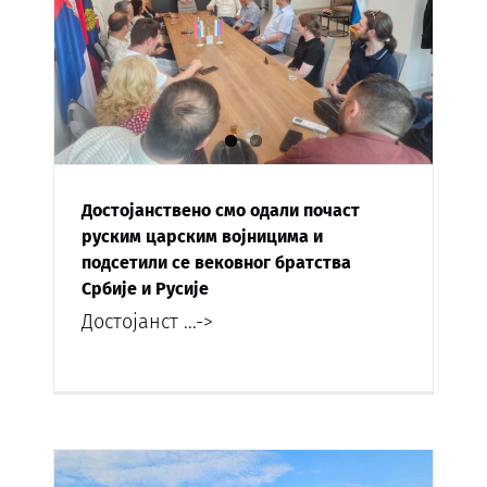
Достојанствено смо одали почаст
руским царским војницима и
подсетили се вековног братства
Србије и Русије
Достојанст
...->