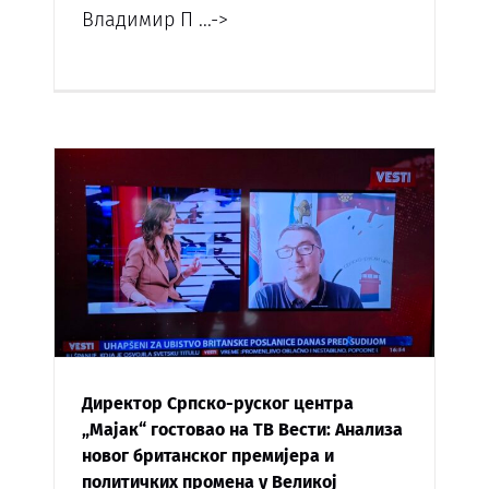
Владимир П
...->
Директор Српско-руског центра
„Мајак“ гостовао на ТВ Вести: Анализа
новог британског премијера и
политичких промена у Великој