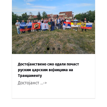
Достојанствено смо одали почаст
руским царским војницима на
Транџаменту
Достојанст
...->