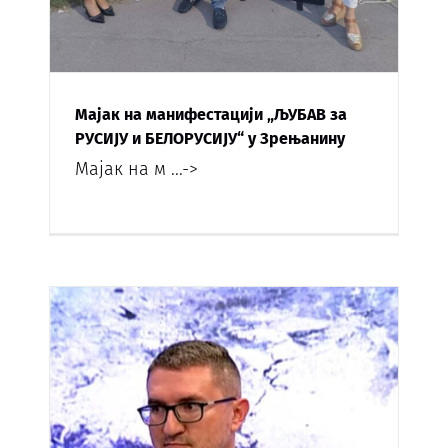
Мајак на манифестацији „ЉУБАВ за
РУСИЈУ и БЕЛОРУСИЈУ“ у Зрењанину
Мајак на м
...->