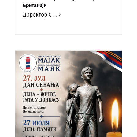
Британији
Директор С
...->