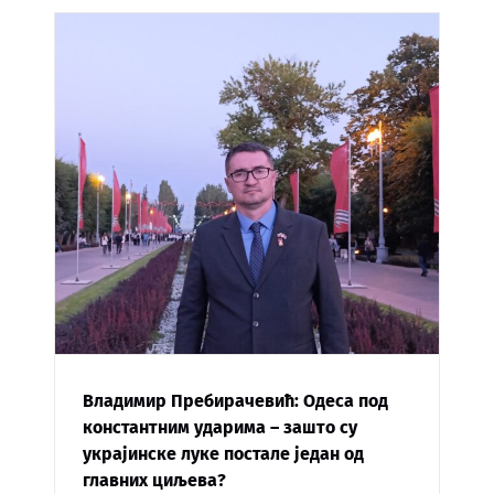
Владимир Пребирачевић: Одеса под
константним ударима – зашто су
украјинске луке постале један од
главних циљева?